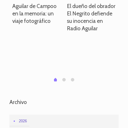
o
Aguilar de Campoo
El dueño del obrador
La
en la memoria: un
El Negrito defiende
el 
viaje fotográfico
su inocencia en
ind
Radio Aguilar
de
ve
pa
po
per
em
1
2
0
Archivo
2026