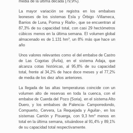
media de la última década (79,9%).
La mayor variación se registra en los embalses
leoneses de los sistemas Esla y Órbigo -Villameca,
Barrios de Luna, Porma y Riaño-, que se encuentran al
87,3% de su capacidad total, con casi 29 hectómetros
cúbicos menos en la última semana. El volumen global
almacenado es de 1.131 hm³, un 8% más que hace un
año
Unos valores relevantes como el del embalse de Castro
de Las Cogotas (Ávila), en el sistema Adaja, que
alcanza cotas históricas, al 95,8% de su capacidad
total, frente al 34,2% de hace doce meses y el 77,2%
de media de los diez años anteriores.
La llegada de las altas temperaturas coincide con un
volumen alto de reservas en toda la cuenca, con el
embalse de Cuerda del Pozo (Soria), en el sistema Alto
Duero, y los embalses de Palencia- Camporredondo,
Compuerto, Cervera, La Requejada y Aguilar-, en los
sistemas Carrión y Pisuerga, con 9,3 hm³ menos en
total en la última semana, situándose al 91,4% y 89,1%
de su capacidad total respectivamente.