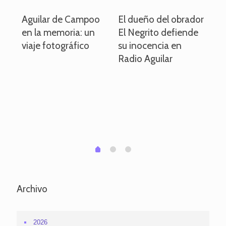
o
Aguilar de Campoo
El dueño del obrador
La
en la memoria: un
El Negrito defiende
el 
viaje fotográfico
su inocencia en
ind
Radio Aguilar
de
ve
pa
po
per
em
1
2
0
Archivo
2026