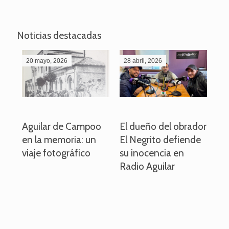
Noticias destacadas
20 mayo, 2026
28 abril, 2026
27
o
Aguilar de Campoo
El dueño del obrador
La
en la memoria: un
El Negrito defiende
el 
viaje fotográfico
su inocencia en
ind
Radio Aguilar
de
ve
pa
po
per