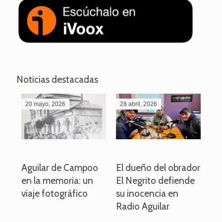
Noticias destacadas
20 mayo, 2026
28 abril, 2026
27
o
Aguilar de Campoo
El dueño del obrador
La
en la memoria: un
El Negrito defiende
el 
viaje fotográfico
su inocencia en
ind
Radio Aguilar
de
ve