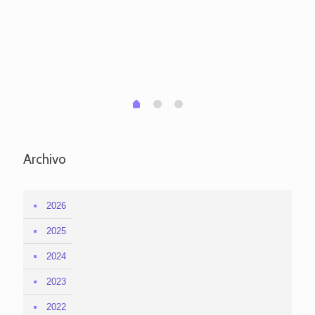
pa
po
per
em
1
2
0
Archivo
2026
2025
2024
2023
2022