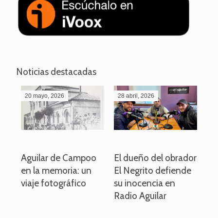
Noticias destacadas
20 mayo, 2026
28 abril, 2026
27
o
Aguilar de Campoo
El dueño del obrador
La
en la memoria: un
El Negrito defiende
el 
viaje fotográfico
su inocencia en
ind
Radio Aguilar
de
ve