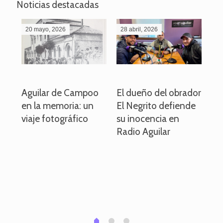
Noticias destacadas
20 mayo, 2026
28 abril, 2026
27
o
Aguilar de Campoo
El dueño del obrador
La
en la memoria: un
El Negrito defiende
el 
viaje fotográfico
su inocencia en
ind
Radio Aguilar
de
ve
pa
po
per
em
1
2
0