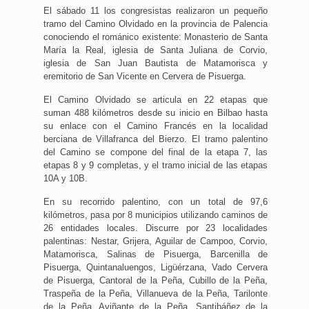
El sábado 11 los congresistas realizaron un pequeño
tramo del Camino Olvidado en la provincia de Palencia
conociendo el románico existente: Monasterio de Santa
María la Real, iglesia de Santa Juliana de Corvio,
iglesia de San Juan Bautista de Matamorisca y
eremitorio de San Vicente en Cervera de Pisuerga.
El Camino Olvidado se articula en 22 etapas que
suman 488 kilómetros desde su inicio en Bilbao hasta
su enlace con el Camino Francés en la localidad
berciana de Villafranca del Bierzo. El tramo palentino
del Camino se compone del final de la etapa 7, las
etapas 8 y 9 completas, y el tramo inicial de las etapas
10A y 10B.
En su recorrido palentino, con un total de 97,6
kilómetros, pasa por 8 municipios utilizando caminos de
26 entidades locales. Discurre por 23 localidades
palentinas: Nestar, Grijera, Aguilar de Campoo, Corvio,
Matamorisca, Salinas de Pisuerga, Barcenilla de
Pisuerga, Quintanaluengos, Ligüérzana, Vado Cervera
de Pisuerga, Cantoral de la Peña, Cubillo de la Peña,
Traspeña de la Peña, Villanueva de la Peña, Tarilonte
de la Peña, Aviñante de la Peña, Santibáñez de la