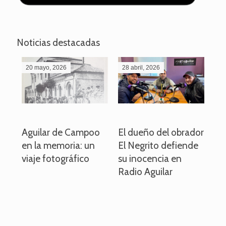
Noticias destacadas
20 mayo, 2026
28 abril, 2026
27
o
Aguilar de Campoo
El dueño del obrador
La
en la memoria: un
El Negrito defiende
el 
viaje fotográfico
su inocencia en
ind
Radio Aguilar
de
ve
pa
po
per