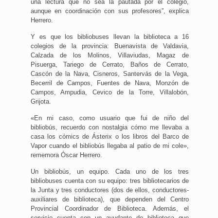
una lectura que no sea la pautada por el colegio,
aunque en coordinación con sus profesores”, explica
Herrero.
Y es que los bibliobuses llevan la biblioteca a 16
colegios de la provincia: Buenavista de Valdavia,
Calzada de los Molinos, Villaviudas, Magaz de
Pisuerga, Tariego de Cerrato, Baños de Cerrato,
Cascón de la Nava, Cisneros, Santervás de la Vega,
Becerril de Campos, Fuentes de Nava, Monzón de
Campos, Ampudia, Cevico de la Torre, Villalobón,
Grijota.
«En mi caso, como usuario que fui de niño del
bibliobús, recuerdo con nostalgia cómo me llevaba a
casa los cómics de Ásterix o los libros del Barco de
Vapor cuando el bibliobús llegaba al patio de mi cole»,
rememora Óscar Herrero.
Un bibliobús, un equipo. Cada uno de los tres
bibliobuses cuenta con su equipo: tres bibliotecarios de
la Junta y tres conductores (dos de ellos, conductores-
auxiliares de biblioteca), que dependen del Centro
Provincial Coordinador de Biblioteca. Además, el
servicio cuenta con un ayudante de biblioteca que