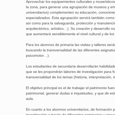
Aprovechar los equipamientos culturales y museísticos
la zona, para generar una agrupación de museos y enti
universitarios) complementen su educación, conocimient
especializados. Esta agrupación servirá también como 
así como para la salvaguarda, protección y manutención 
arquitectónico, artístico…). Su creación y desarrollo n
que aumentará sensiblemente el nivel cultural y de los
Para los alumnos de primaria las visitas y talleres se
buscando la transversalidad de las diferentes asignatura
psicomotor…).
Los estudiantes de secundaria desarrollarán habilidad
que se les propondrán labores de investigación para fo
transversalidad de los temas (historia, interpretación,
El objetivo principal es el de trabajar el patrimonio f
patrimonial, generar dudas e inquietudes, y que de est
aula.
En cuanto a los alumnos universitarios, de formación p
investigación a través de diferentes seminarios y encu