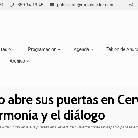
71
659 14 19 45
publicidad@radioaguilar.com
 radio
Programación
Agenda
Tablón de Anun
Archivo
o abre sus puertas en Ce
armonía y el diálogo
 Arte Chino abre sus puertas en Cervera de Pisuerga como un espacio para la arm