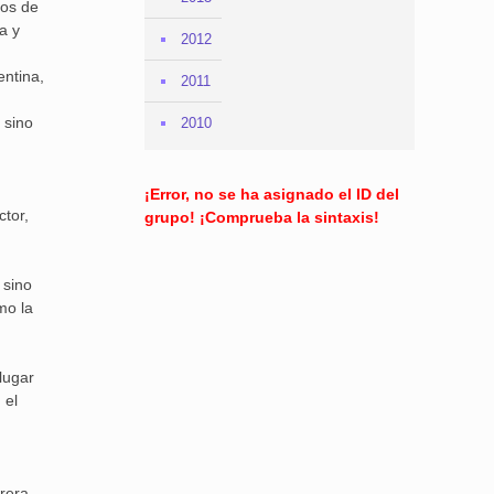
los de
a y
2012
entina,
2011
 sino
2010
¡Error, no se ha asignado el ID del
ctor,
grupo! ¡Comprueba la sintaxis!
 sino
mo la
 lugar
 el
rera,