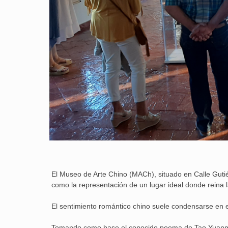
El Museo de Arte Chino (MACh), situado en Calle Gutié
como la representación de un lugar ideal donde reina l
El sentimiento romántico chino suele condensarse en e
Tomando como base el conocido poema de Tao Yuanmin