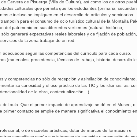
 de Cervera de Pisuerga (Villa de Cultura), así como los de otros pueb
dades culturales que permita que los estudiantes (primaria, secundari
os e incluso se impliquen en el desarrollo de artículos y seminarios
trampolín para el consumo de ocio turístico cultural de la Montaña Pal
del patrimonio en sus diferentes vertientes (natural, histórico,
o sólo generará expectativas reales laborales y de fijación de población,
 servicios de la zona trabajando en red.
rán adecuados según las competencias del currículo para cada curso,
s (materiales, procedencia, técnicas de trabajo, historia, desarrollo le
es y competencias no sólo de recepción y asimilación de conocimiento,
mentar su curiosidad y el uso práctico de las TIC y los idiomas, así co
 intencionalidad de la obra, contextualización…)
uera del aula. Que el primer impacto de aprendizaje se dé en el Museo, o
e primer contacto se amplíe de manera significativa el conocimiento en
rofesional, o de escuelas artísticas, dotar de marcos de formación e
entros específicos según sus intereses de creación y proyección de car