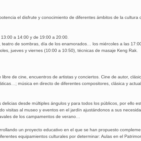
otencia el disfrute y conocimiento de diferentes ámbitos de la cultura 
de 13:00 a 14:00 y de 19:00 a 20:00.
les, teatro de sombras, día de los enamorados… los miércoles a las 17:0
rcoles, jueves y viernes (10:00 a 10:50), técnicas de masaje Keng Rak.
libre de cine, encuentros de artistas y conciertos. Cine de autor, clási
máticas…; música en directo de diferentes compositores, clásica y actu
s delicias desde múltiples ángulos y para todos los públicos, por ello e
do visitas al museo y eventos en el jardín ajustándonos a sus necesid
chavales de los campamentos de verano…
sarrollando un proyecto educativo en el que se han propuesto compleme
ferentes equipamientos culturales por determinar: Aulas en el Patrimo