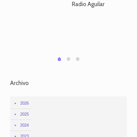
Radio Aguilar
de
ve
pa
po
per
em
1
2
0
Archivo
2026
2025
2024
2023