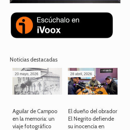
Noticias destacadas
20 mayo, 2026
28 abril, 2026
27
o
Aguilar de Campoo
El dueño del obrador
La
en la memoria: un
El Negrito defiende
el 
viaje fotográfico
su inocencia en
ind