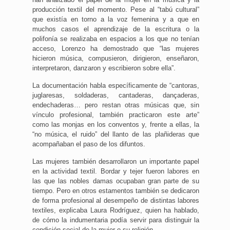
producción textil del momento. Pese al “tabú cultural”
que existía en torno a la voz femenina y a que en
muchos casos el aprendizaje de la escritura o la
polifonía se realizaba en espacios a los que no tenían
acceso, Lorenzo ha demostrado que “las mujeres
hicieron música, compusieron, dirigieron, enseñaron,
interpretaron, danzaron y escribieron sobre ella”.
La documentación habla específicamente de “cantoras,
juglaresas, soldaderas, cantaderas, dançaderas,
endechaderas… pero restan otras músicas que, sin
vínculo profesional, también practicaron este arte”
como las monjas en los conventos y, frente a ellas, la
“no música, el ruido” del llanto de las plañideras que
acompañaban el paso de los difuntos.
Las mujeres también desarrollaron un importante papel
en la actividad textil. Bordar y tejer fueron labores en
las que las nobles damas ocupaban gran parte de su
tiempo. Pero en otros estamentos también se dedicaron
de forma profesional al desempeño de distintas labores
textiles, explicaba Laura Rodríguez, quien ha hablado,
de cómo la indumentaria podía servir para distinguir la
condición social de la mujer o su religión.