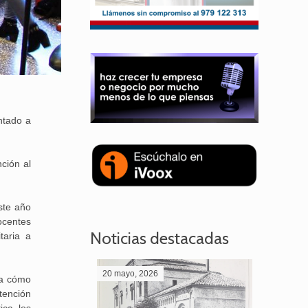
ntado a
ción al
ste año
ocentes
Noticias destacadas
taria a
20 mayo, 2026
28 abril,
ica cómo
tención