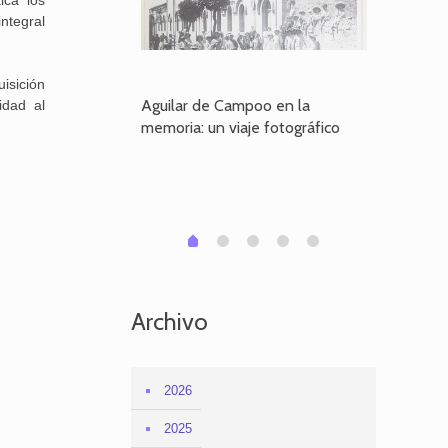
ica los
ntegral
uisición
poo en la
Aguilar de Campoo en la
El dueño
idad al
je fotográfico
memoria: un viaje fotográfico
defiende
Aguilar
1
2
3
4
0
Archivo
2026
2025