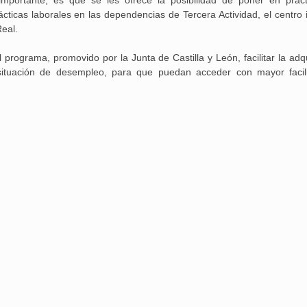
importante, es que se les ofrece la posibilidad de poner en práct
cticas laborales en las dependencias de Tercera Actividad, el centro i
Real.
 programa, promovido por la Junta de Castilla y León, facilitar la adq
Aguilar de Cam
situación de desempleo, para que puedan acceder con mayor facil
memoria: un via