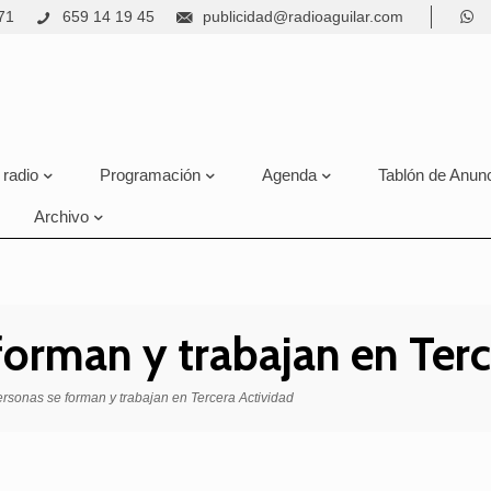
71
659 14 19 45
publicidad@radioaguilar.com
 radio
Programación
Agenda
Tablón de Anun
Archivo
orman y trabajan en Terc
rsonas se forman y trabajan en Tercera Actividad