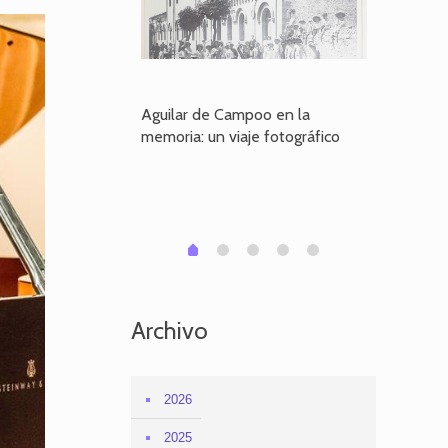
poo en la
Aguilar de Campoo en la
El dueño
je fotográfico
memoria: un viaje fotográfico
defiende
Aguilar
1
2
3
4
0
Archivo
2026
2025