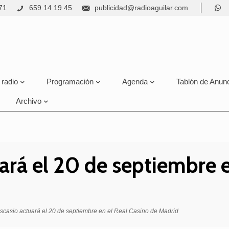
71
659 14 19 45
publicidad@radioaguilar.com
 radio
Programación
Agenda
Tablón de Anun
Archivo
ará el 20 de septiembre e
scasio actuará el 20 de septiembre en el Real Casino de Madrid