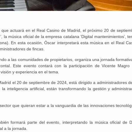
o que actuará en el Real Casino de Madrid, el próximo 20 de septiem
, la música oﬁcial de la empresa catalana ‘Digital mantenimientos’, t
ona). En esta ocasión, Óscar interpretará esta música en el Real Ca
dministradores de ﬁncas.
do a las comunidades de propietarios, organiza una jornada formativ
rizontal. Este evento contará con la participación de Vicente Magro 
visión y experiencia en el tema.
Madrid el 20 de septiembre de 2024, está dirigido a administradores d
a inteligencia artiﬁcial, están transformando la gestión y administra
sector que quieran estar a la vanguardia de las innovaciones tecnológ
25 febrero, 2026
bién formará parte del evento, interpretando la música oﬁcial de 
l a la jornada.