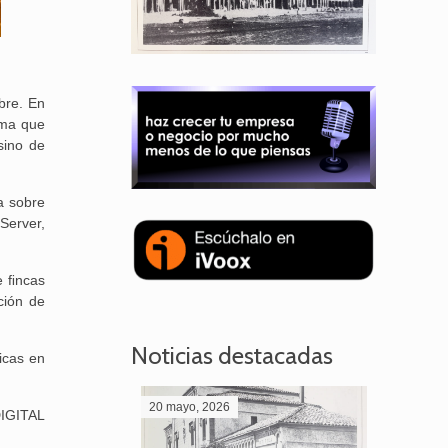
bre. En
ema que
sino de
a sobre
Server,
e ﬁncas
ción de
Noticias destacadas
icas en
20 mayo, 2026
28 abril,
DIGITAL