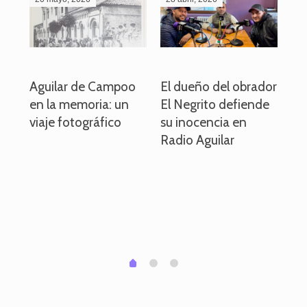
o
Aguilar de Campoo
El dueño del obrador
La
en la memoria: un
El Negrito defiende
el 
viaje fotográfico
su inocencia en
ind
Radio Aguilar
de
ve
pa
po
per
em
1
2
0