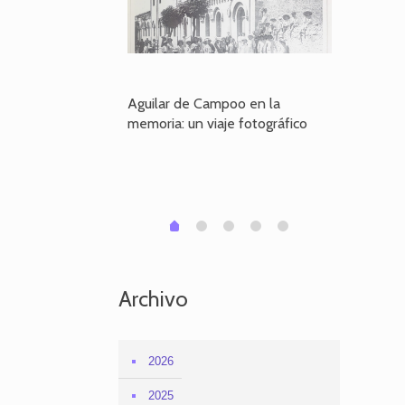
poo en la
Aguilar de Campoo en la
El dueño
je fotográfico
memoria: un viaje fotográfico
defiende
Aguilar
1
2
3
4
0
Archivo
2026
2025