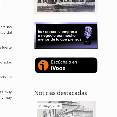
nte las
nas del
 fuerte
 grados
endo un
Noticias destacadas
ras muy
a y muy
20 mayo, 2026
28 abril,