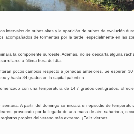
os intervalos de nubes altas y la aparición de nubes de evolución dura
cos acompañados de tormentas por la tarde, especialmente en las zo
ominará la componente suroeste. Además, no se descarta alguna racha
rrollarse a última hora del día.
ntarán pocos cambios respecto a jornadas anteriores. Se esperan 30
o y hasta 34 grados en la capital palentina.
comenzado con una temperatura de 14,7 grados centígrados, ofreci
e semana. A partir del domingo se iniciará un episodio de temperatu
aleares, provocado por la llegada de una masa de aire sahariana, sec
á registros propios del verano más extremo. ¡Feliz viernes!
25 febrero, 2026