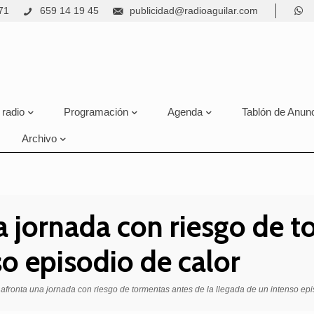
71
659 14 19 45
publicidad@radioaguilar.com
 radio
Programación
Agenda
Tablón de Anun
Archivo
a jornada con riesgo de t
so episodio de calor
afronta una jornada con riesgo de tormentas antes de la llegada de un intenso epi