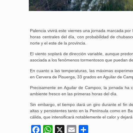
Palencia vivirá este viernes una jornada marcada por l
horas centrales del día, con probabilidad de chubas
norte y el este de la provincia.
El viento soplará de dirección variable, aunque pred
asociada a los fenómenos tormentosos que puedan desa
En cuanto a las temperaturas, las máximas experime
en Cervera de Pisuerga, 33 grados en Aguilar de Campo
Precisamente en Aguilar de Campoo, la jornada ha 
ambiente fresco en las primeras horas del día.
Sin embargo, el tiempo dará un giro durante el fin d
altas y persistentes tanto en la Península como en B
cálida, que intensificará notablemente el calor y dejar
Facebook
WhatsApp
X
Email
Compartir