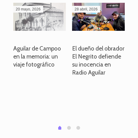
20 mayo, 2026
28 abril, 2026
27
o
Aguilar de Campoo
El dueño del obrador
La
en la memoria: un
El Negrito defiende
el 
viaje fotográfico
su inocencia en
ind
Radio Aguilar
de
ve
pa
po
per
em
1
2
0