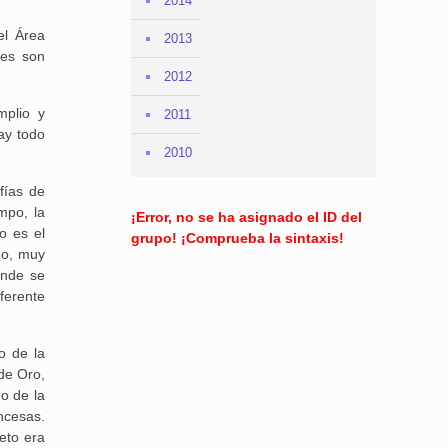
2014
el Área
2013
nes son
2012
mplio y
2011
ay todo
2010
fías de
mpo, la
¡Error, no se ha asignado el ID del
o es el
grupo! ¡Comprueba la sintaxis!
ño, muy
onde se
ferente
o de la
de Oro,
o de la
ncesas.
eto era