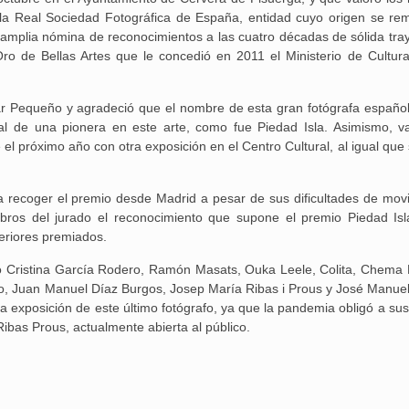
 la Real Sociedad Fotográfica de España, entidad cuyo origen se re
 amplia nómina de reconocimientos a las cuatro décadas de sólida tray
Oro de Bellas Artes que le concedió en 2011 el Ministerio de Cultura
Pilar Pequeño y agradeció que el nombre de esta gran fotógrafa españo
al de una pionera en este arte, como fue Piedad Isla. Asimismo, va
Aguilar de Cam
e el próximo año con otra exposición en el Centro Cultural, al igual qu
memoria: un via
a recoger el premio desde Madrid a pesar de sus dificultades de mov
bros del jurado el reconocimiento que supone el premio Piedad Isl
teriores premiados.
o Cristina García Rodero, Ramón Masats, Ouka Leele, Colita, Chema
no, Juan Manuel Díaz Burgos, Josep María Ribas i Prous y José Manuel
 exposición de este último fotógrafo, ya que la pandemia obligó a su
ibas Prous, actualmente abierta al público.