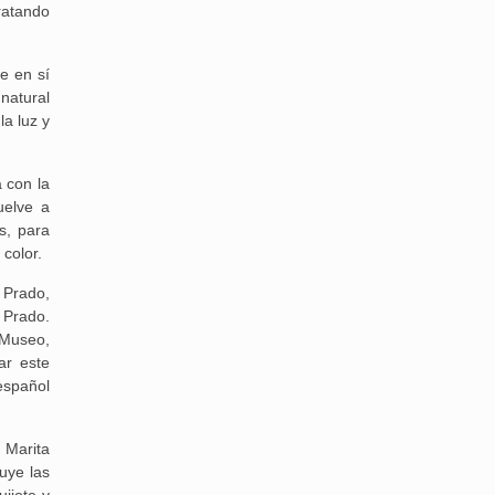
ratando
e en sí
 natural
a luz y
 con la
uelve a
s, para
 color.
 Prado,
 Prado.
 Museo,
ar este
 español
 Marita
luye las
ijote y