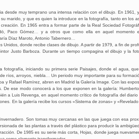
ia desde muy temprano una intensa relación con el dibujo. En 1961, y
u marido, y que es quien la introduce en la fotografía, tanto en los a
creación. En 1965 entra a formar parte de la Real Sociedad Fotográfic
ladó, Paco Gómez… y a otros que como ella en aquel momento e
aría Díaz Maroto, Antonio Tabernero…
 Unidos, donde recibe clases de dibujo. A partir de 1979, a fin de pro
pintor Justo Barboza. Durante un tiempo compagina el dibujo y la foto
tografía, iniciando su primera serie Paisajes, donde el agua, que
 de ríos, arroyos, niebla… Un periodo muy importante para su formació
a y Rafael Ramírez, abren en Madrid la Galería Image. Con las expos
es. De ese modo conocerá a los que exponen en la galería: Humberto
én a Luis Revenga, en aquel momento crítico de fotografía del diario 
ones. En la galería recibe los cursos «Sistema de zonas» y «Revelado 
, Invernadero. Son tomas muy cercanas en las que juega con esa prox
orsionada de las plantas a través del plástico para producir la ambigüe
tracción. De 1985 es su serie más corta, Hojas, donde juega nuevame
 agua como elemento transformador.