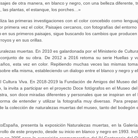
sajes de otra manera, en blanco y negro, con una belleza diferente, t
a, las plantas, el estanque, los porches…»
liza las primeras investigaciones con el color concebido como lenguaj
r primera vez el color, Paisajes cercanos, con fotografías del entorno
o en sus primeros paisajes, sigue buscando los cambios que producen l
rroyos y en sus orillas.
turalezas muertas. En 2010 es galardonada por el Ministerio de Cultura
l conjunto de su obra. De 2012 a 2016 retoma su serie Huellas y v
z años, esta vez en color. Repitiendo muchas veces las mismas toma
 sobre ella misma, estableciendo un dialogo entre el blanco y negro y el
l Cultura Viva. En 2018-2019 la Fundación de Amigos del Museo del
 la invita a participar en el proyecto Doce fotógrafos en el Museo del
stra, son doce miradas diferentes y personales que se inspiran en el
forma de entender y utilizar la fotografía muy diversas. Para prepar
as de la colección de naturalezas muertas del museo, tanto del bodegón
aña, presenta la exposición Naturalezas muertas, en la Galería
rrollo de este proyecto, desde su inicio en blanco y negro en 1993. Inc
dos en 2005 para la exposición conmemorativa del IV Centenario del Qu