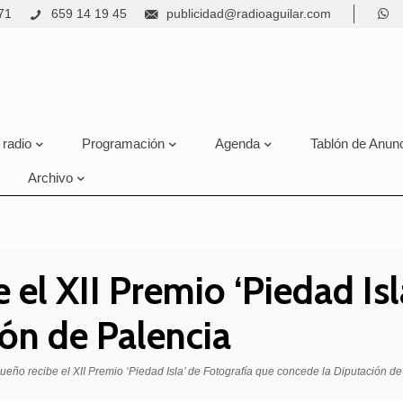
71
659 14 19 45
publicidad@radioaguilar.com
 radio
Programación
Agenda
Tablón de Anun
Archivo
 el XII Premio ‘Piedad Is
ón de Palencia
ueño recibe el XII Premio ‘Piedad Isla’ de Fotografía que concede la Diputación d