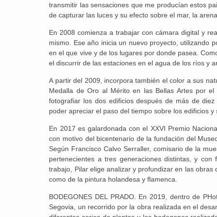
transmitir las sensaciones que me producían estos pai
de capturar las luces y su efecto sobre el mar, la aren
En 2008 comienza a trabajar con cámara digital y rea
mismo. Ese año inicia un nuevo proyecto, utilizando po
en el que vive y de los lugares por donde pasea. Com
el discurrir de las estaciones en el agua de los ríos y a
A partir del 2009, incorpora también el color a sus na
Medalla de Oro al Mérito en las Bellas Artes por e
fotografiar los dos edificios después de más de die
poder apreciar el paso del tiempo sobre los edificios y
En 2017 es galardonada con el XXVI Premio Naciona
con motivo del bicentenario de la fundación del Museo,
Según Francisco Calvo Serraller, comisario de la mue
pertenecientes a tres generaciones distintas, y con 
trabajo, Pilar elige analizar y profundizar en las obr
como de la pintura holandesa y flamenca.
BODEGONES DEL PRADO. En 2019, dentro de PHotoEsp
Segovia, un recorrido por la obra realizada en el desa
diferentes series de plantas y los bodegones realiza