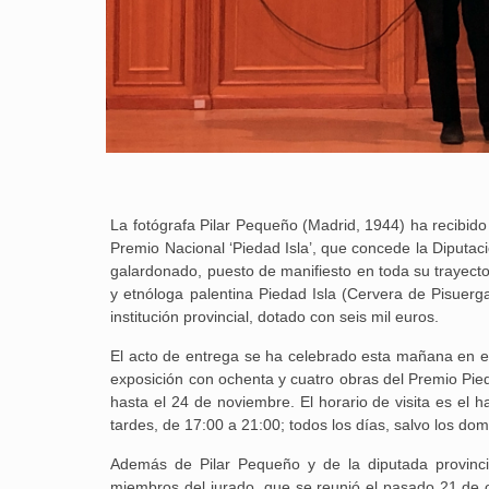
La fotógrafa Pilar Pequeño (Madrid, 1944) ha recibido 
Premio Nacional ‘Piedad Isla’, que concede la Diputac
galardonado, puesto de manifiesto en toda su trayecto
y etnóloga palentina Piedad Isla (Cervera de Pisuerg
institución provincial, dotado con seis mil euros.
El acto de entrega se ha celebrado esta mañana en el
exposición con ochenta y cuatro obras del Premio Pied
hasta el 24 de noviembre. El horario de visita es el 
tardes, de 17:00 a 21:00; todos los días, salvo los dom
Además de Pilar Pequeño y de la diputada provinci
miembros del jurado, que se reunió el pasado 21 de o