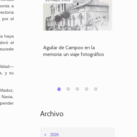
monta a
ectoria
 por el
la haya
loró el
poo en la
Aguilar de Campoo en la
El dueño
e sucede
je fotográfico
memoria: un viaje fotográfico
defiende
Aguilar
ilidad—
a, y su
1
2
3
4
0
 Madoz,
 Navia.
spender
Archivo
2026