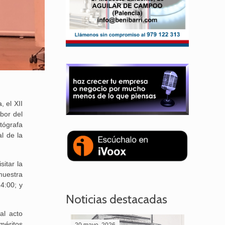
 el XII
bor del
tógrafa
l de la
itar la
muestra
4:00; y
Noticias destacadas
al acto
méritos
20 mayo, 2026
28 abril,