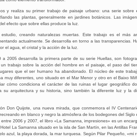
s y realiza su primer trabajo de paisaje urbano: una serie sobre 
fiando las plantas, generalmente en jardines botánicos. Las imáge
el efecto que sobre ellas produce la luz.
 estudio, creando naturalezas muertas. Este trabajo es el más a
mentando actualmente. Se desarrolla en torno a las transparencias. H
l agua, el cristal y la acción de la luz.
05 desarrolla la primera parte de su serie Huellas, son fotogra
 trabajo sobre la acción del hombre en el paisaje, el paso del tie
 lugares que el ser humano ha abandonado. El núcleo de este trabaj
ima muy diferentes, uno situado en el Mar Menor y otro en el Baixo Mi
r cómo condiciona el carácter de las ruinas el lugar geográfico d
su arquitectura y su historia, sino también la diferente luz y la di
ción Don Quijote, una nueva mirada, que conmemora el IV Centenari
 recreando en blanco y negro la atmósfera de los bodegones del Siglo 
o entre 2006 y 2007, el libro «La Samanna, impresiones» es un encarg
Hotel La Samanna situado en la isla de San Martín, en las Antillas Fra
elo azul, la playa dorada, la mar turquesa. Según Pilar Pequeño, «mi r