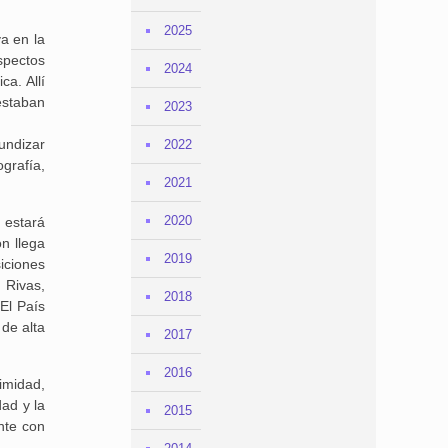
2025
a en la
spectos
2024
a. Allí
staban
2023
fundizar
2022
grafía,
2021
2020
 estará
n llega
2019
iciones
 Rivas,
2018
El País
de alta
2017
2016
imidad,
dad y la
2015
nte con