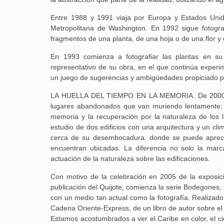
Entre 1988 y 1991 viaja por Europa y Estados Unido
Metropolitana de Washington. En 1992 sigue fotogra
fragmentos de una planta, de una hoja o de una flor y d
En 1993 comienza a fotografiar las plantas en su
representativo de su obra, en el que continúa experi
un juego de sugerencias y ambigüedades propiciado por e
LA HUELLA DEL TIEMPO EN LA MEMORIA. De 2000 a 20
lugares abandonados que van muriendo lentamente; un
memoria y la recuperación por la naturaleza de los
estudio de dos edificios con una arquitectura y un cl
cerca de su desembocadura. donde se puede aprecia
encuentran ubicadas. La diferencia no solo la marca 
actuación de la naturaleza sobre las edificaciones.
Con motivo de la celebración en 2005 de la exposi
publicación del Quijote, comienza la serie Bodegones,
con un medio tan actual como la fotografía. Realizad
Cadena Oriente-Express, de un libro de autor sobre el 
Estamos acostumbrados a ver el Caribe en color, el ci