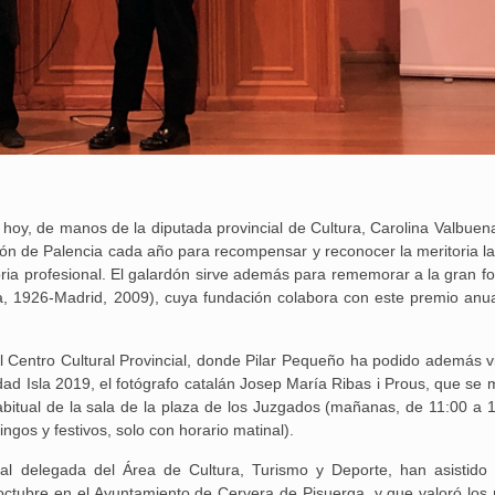
hoy, de manos de la diputada provincial de Cultura, Carolina Valbuena,
ión de Palencia cada año para recompensar y reconocer la meritoria la
ria profesional. El galardón sirve además para rememorar a la gran fo
a, 1926-Madrid, 2009), cuya fundación colabora con este premio anua
 Centro Cultural Provincial, donde Pilar Pequeño ha podido además vis
ad Isla 2019, el fotógrafo catalán Josep María Ribas i Prous, que se 
habitual de la sala de la plaza de los Juzgados (mañanas, de 11:00 a 1
ingos y festivos, solo con horario matinal).
al delegada del Área de Cultura, Turismo y Deporte, han asistido 
ctubre en el Ayuntamiento de Cervera de Pisuerga, y que valoró los 
25 febrero, 2026