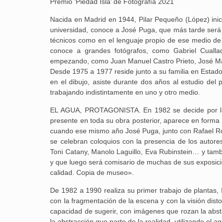
Premio ‘Piedad Isla’ de Fotografía 2021
Nacida en Madrid en 1944, Pilar Pequeño (López) inic
universidad, conoce a José Puga, que más tarde será s
técnicos como en el lenguaje propio de ese medio de 
conoce a grandes fotógrafos, como Gabriel Cual
empezando, como Juan Manuel Castro Prieto, José M
Desde 1975 a 1977 reside junto a su familia en Estados
en el dibujo, asiste durante dos años al estudio del 
trabajando indistintamente en uno y otro medio.
EL AGUA, PROTAGONISTA. En 1982 se decide por la fo
presente en toda su obra posterior, aparece en forma
cuando ese mismo año José Puga, junto con Rafael Ro
se celebran coloquios con la presencia de los autor
Toni Catany, Manolo Laguillo, Eva Rubinstein… y tambi
y que luego será comisario de muchas de sus exposici
calidad. Copia de museo».
De 1982 a 1990 realiza su primer trabajo de plantas
con la fragmentación de la escena y con la visión dist
capacidad de sugerir, con imágenes que rozan la abs
la abstracción que parte de la realidad, utilizando el