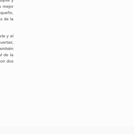
a mejor
equeño,
s de la
te y el
uertas;
también
l de la
con dos