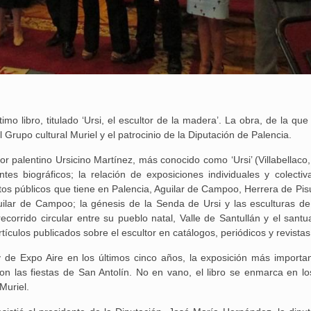
mo libro, titulado ‘Ursi, el escultor de la madera’. La obra, de la qu
Grupo cultural Muriel y el patrocinio de la Diputación de Palencia.
tor palentino Ursicino Martínez, más conocido como ‘Ursi’ (Villabellaco
s biográficos; la relación de exposiciones individuales y colectiva
tos públicos que tiene en Palencia, Aguilar de Campoo, Herrera de Pis
uilar de Campoo; la génesis de la Senda de Ursi y las esculturas de
ecorrido circular entre su pueblo natal, Valle de Santullán y el santu
culos publicados sobre el escultor en catálogos, periódicos y revistas
y de Expo Aire en los últimos cinco años, la exposición más importa
on las fiestas de San Antolín. No en vano, el libro se enmarca en lo
25 febrero, 2026
Muriel.