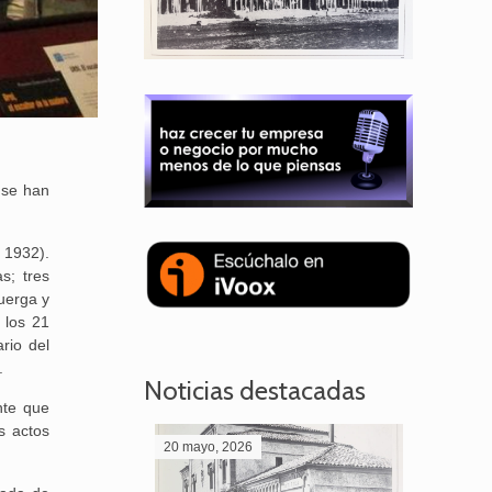
e se han
, 1932).
s; tres
uerga y
 los 21
ario del
.
Noticias destacadas
nte que
s actos
20 mayo, 2026
28 abril,