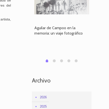
tada de
res del
rtista,
poo en la
Aguilar de Campoo en la
El dueño
je fotográfico
memoria: un viaje fotográfico
defiende
Aguilar
1
2
3
4
0
Archivo
2026
2025