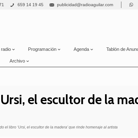
71
659 14 19 45
publicidad@radioaguilar.com
 radio
Programación
Agenda
Tablón de Anun
Archivo
‘Ursi, el escultor de la ma
o el libro ‘Ursi, el escultor de la madera’ que rinde homenaje al artista