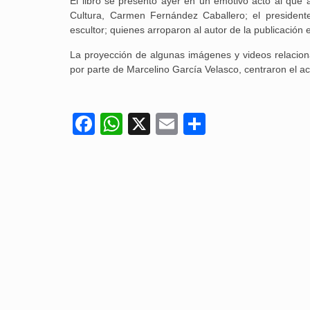
El libro se presentó ayer en un emotivo acto al que 
Cultura, Carmen Fernández Caballero; el president
escultor; quienes arroparon al autor de la publicación 
La proyección de algunas imágenes y videos relaciona
por parte de Marcelino García Velasco, centraron el ac
Facebook
WhatsApp
X
Email
Compartir