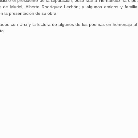
asistió el presidente de la Diputación, José María Hernández, la dipu
e de Muriel, Alberto Rodríguez Lechón; y algunos amigos y familia
en la presentación de su obra.
dos con Ursi y la lectura de algunos de los poemas en homenaje al a
to.
Aguilar de Cam
memoria: un via