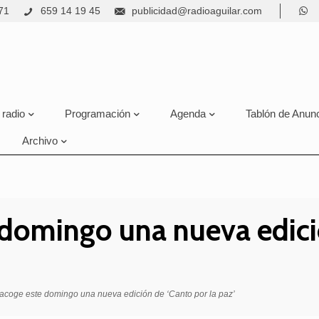
71
659 14 19 45
publicidad@radioaguilar.com
 radio
Programación
Agenda
Tablón de Anun
Archivo
domingo una nueva edició
acoge este domingo una nueva edición de ‘Canto por la paz’