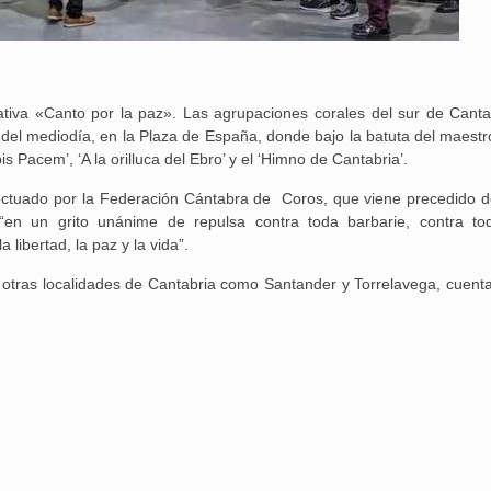
iativa «Canto por la paz». Las agrupaciones corales del sur de Canta
 del mediodía, en la Plaza de España, donde bajo la batuta del maestr
 Pacem’, ‘A la orilluca del Ebro’ y el ‘Himno de Cantabria’.
ctuado por la Federación Cántabra de Coros, que viene precedido de
“en un grito unánime de repulsa contra toda barbarie, contra to
 libertad, la paz y la vida”.
n otras localidades de Cantabria como Santander y Torrelavega, cuenta
25 febrero, 2026