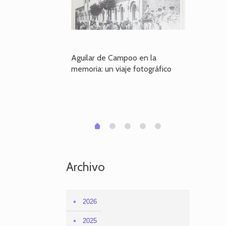
poo en la
Aguilar de Campoo en la
El dueño
je fotográfico
memoria: un viaje fotográfico
defiende
Aguilar
1
2
3
4
0
Archivo
2026
2025