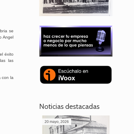
bria se
o Angel
l éxito
das las
 con la
Noticias destacadas
20 mayo, 2026
28 abril,