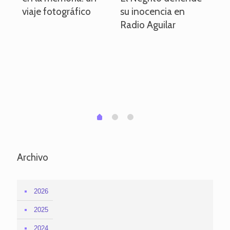
viaje fotográfico
su inocencia en
ind
Radio Aguilar
de
ve
pa
po
per
em
1
2
0
Archivo
2026
2025
2024