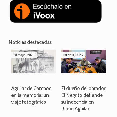
Noticias destacadas
20 mayo, 2026
28 abril, 2026
27
o
Aguilar de Campoo
El dueño del obrador
La
en la memoria: un
El Negrito defiende
el 
viaje fotográfico
su inocencia en
ind
Radio Aguilar
de
ve