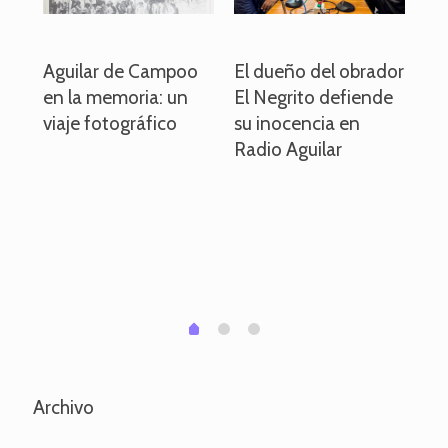
o
Aguilar de Campoo
El dueño del obrador
La
en la memoria: un
El Negrito defiende
el 
viaje fotográfico
su inocencia en
ind
Radio Aguilar
de
ve
pa
po
per
em
1
2
0
Archivo