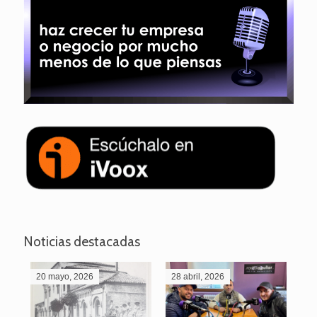
Noticias destacadas
20 mayo, 2026
28 abril, 2026
27