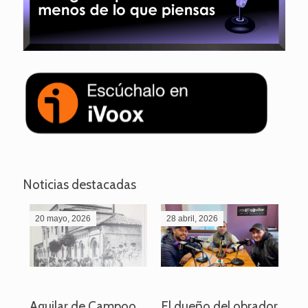
Noticias destacadas
20 mayo, 2026
28 abril, 2026
27
o
Aguilar de Campoo
El dueño del obrador
La