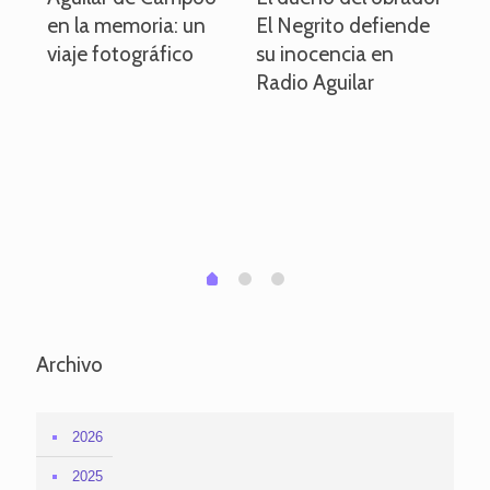
en la memoria: un
El Negrito defiende
el 
viaje fotográfico
su inocencia en
ind
Radio Aguilar
de
ve
pa
po
per
em
1
2
0
Archivo
2026
2025