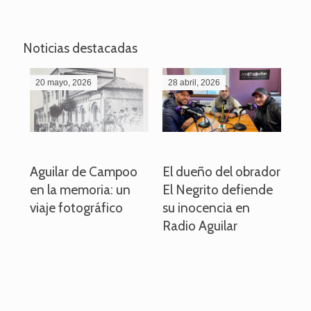
Noticias destacadas
20 mayo, 2026
28 abril, 2026
27
o
Aguilar de Campoo
El dueño del obrador
La
en la memoria: un
El Negrito defiende
el 
viaje fotográfico
su inocencia en
ind
Radio Aguilar
de
ve
pa
po
per