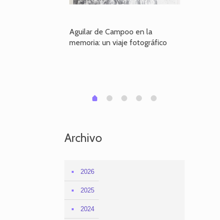
poo en la
Aguilar de Campoo en la
El dueño
je fotográfico
memoria: un viaje fotográfico
defiende
Aguilar
1
2
3
4
0
Archivo
2026
2025
2024