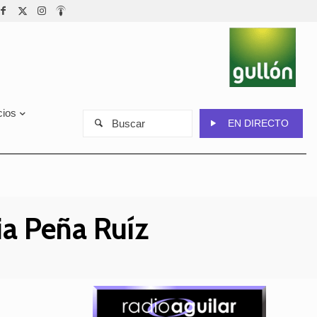
cios
Buscar
EN DIRECTO
lia Peña Ruíz