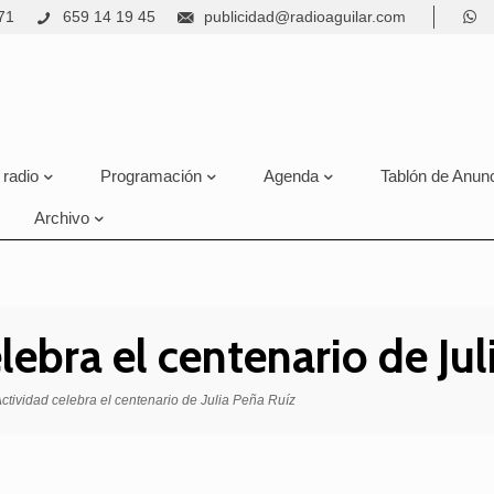
71
659 14 19 45
publicidad@radioaguilar.com
 radio
Programación
Agenda
Tablón de Anun
Archivo
lebra el centenario de Ju
ctividad celebra el centenario de Julia Peña Ruíz