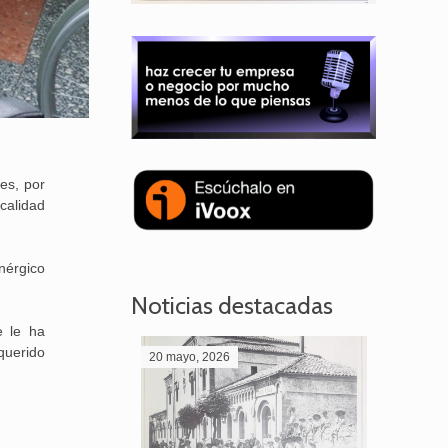
es, por
calidad
nérgico
Noticias destacadas
e le ha
querido
20 mayo, 2026
28 abril,