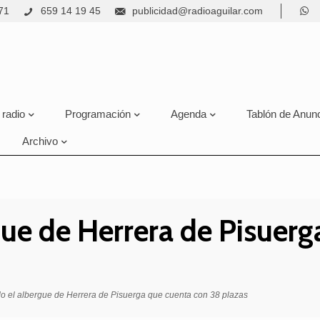
71
659 14 19 45
publicidad@radioaguilar.com
 radio
Programación
Agenda
Tablón de Anun
Archivo
ue de Herrera de Pisuerg
o el albergue de Herrera de Pisuerga que cuenta con 38 plazas