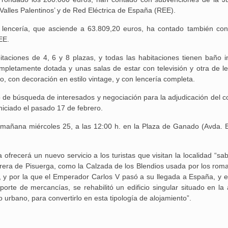
Valles Palentinos’ y de Red Eléctrica de España (REE).
y lencería, que asciende a 63.809,20 euros, ha contado también co
EE.
taciones de 4, 6 y 8 plazas, y todas las habitaciones tienen baño in
pletamente dotada y unas salas de estar con televisión y otra de le
Aguilar de Cam
, con decoración en estilo vintage, y con lencería completa.
memoria: un via
de búsqueda de interesados y negociación para la adjudicación del co
niciado el pasado 17 de febrero.
á mañana miércoles 25, a las 12:00 h. en la Plaza de Ganado (Avda. 
ofrecerá un nuevo servicio a los turistas que visitan la localidad “sa
rera de Pisuerga, como la Calzada de los Blendios usada por los roma
 y por la que el Emperador Carlos V pasó a su llegada a España, y e
porte de mercancías, se rehabilitó un edificio singular situado en la 
urbano, para convertirlo en esta tipología de alojamiento”.