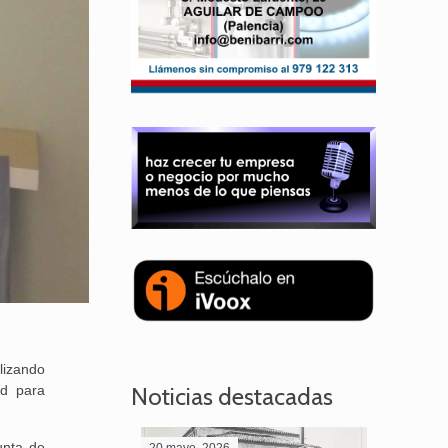
lizando
Noticias destacadas
ad para
unta de
20 mayo, 2026
28 abril,