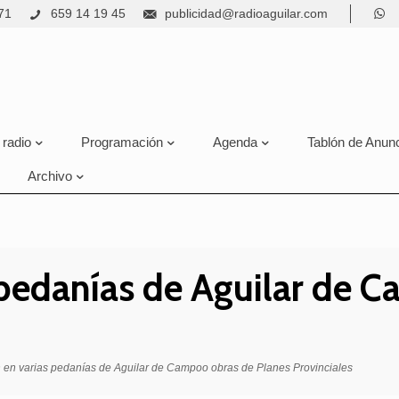
71
659 14 19 45
publicidad@radioaguilar.com
 radio
Programación
Agenda
Tablón de Anun
Archivo
 pedanías de Aguilar de 
 en varias pedanías de Aguilar de Campoo obras de Planes Provinciales