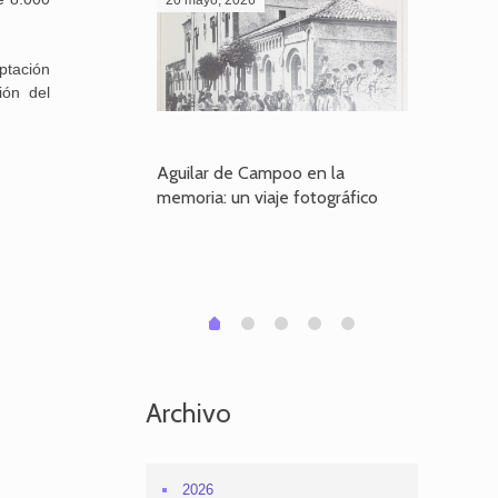
aptación
ión del
poo en la
Aguilar de Campoo en la
El dueño
je fotográfico
memoria: un viaje fotográfico
defiende
Aguilar
1
2
3
4
0
Archivo
2026