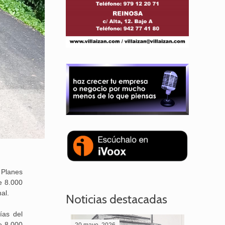
 Planes
e 8.000
al.
Noticias destacadas
ías del
e 8.000
20 mayo, 2026
28 abril,