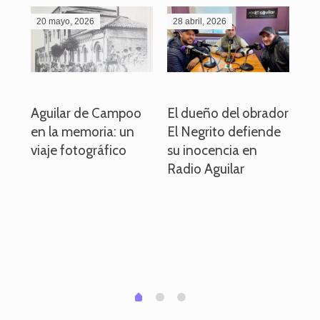
20 mayo, 2026
28 abril, 2026
27
o
Aguilar de Campoo
El dueño del obrador
La
en la memoria: un
El Negrito defiende
el 
viaje fotográfico
su inocencia en
ind
Radio Aguilar
de
ve
pa
po
per
em
1
2
0