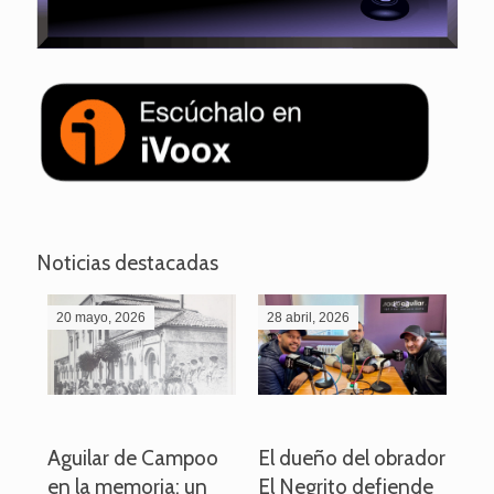
Noticias destacadas
20 mayo, 2026
28 abril, 2026
27
o
Aguilar de Campoo
El dueño del obrador
La
en la memoria: un
El Negrito defiende
el 