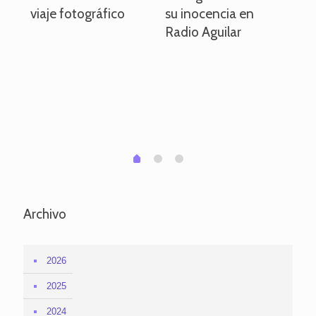
viaje fotográfico
su inocencia en
ind
Radio Aguilar
de
ve
pa
po
per
em
1
2
0
Archivo
2026
2025
2024