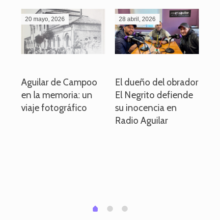
20 mayo, 2026
28 abril, 2026
27
o
Aguilar de Campoo
El dueño del obrador
La
en la memoria: un
El Negrito defiende
el 
viaje fotográfico
su inocencia en
ind
Radio Aguilar
de
ve
pa
po
per
em
1
2
0