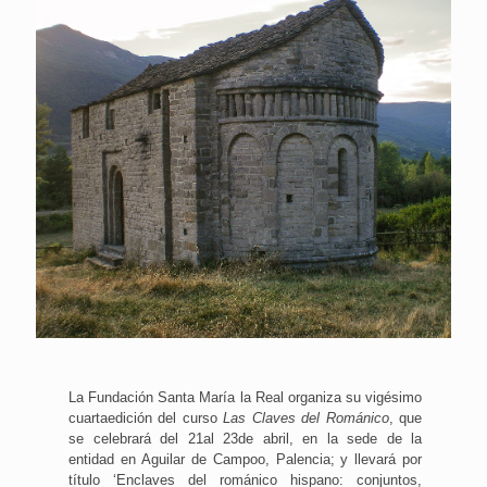
La Fundación Santa María la Real organiza su vigésimo
cuartaedición del curso
Las Claves del Románico
, que
se celebrará del 21al 23de abril, en la sede de la
entidad en Aguilar de Campoo, Palencia; y llevará por
título ‘Enclaves del románico hispano: conjuntos,