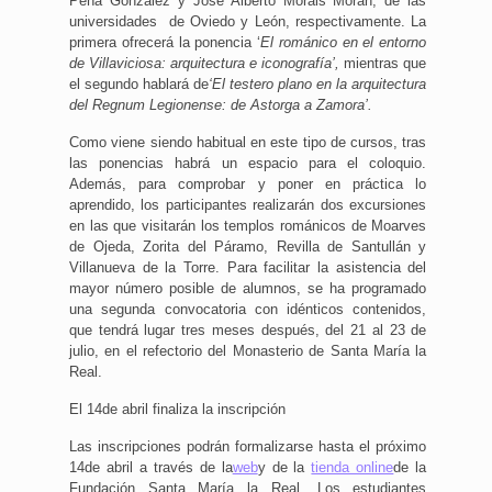
Peña González y José Alberto Morais Morán, de las
universidades de Oviedo y León, respectivamente. La
primera ofrecerá la ponencia ‘
El románico en el entorno
de Villaviciosa: arquitectura e iconografía’,
mientras que
el segundo hablará de
‘El testero plano en la arquitectura
del Regnum Legionense: de Astorga a Zamora’.
Como viene siendo habitual en este tipo de cursos, tras
las ponencias habrá un espacio para el coloquio.
Además, para comprobar y poner en práctica lo
aprendido, los participantes realizarán dos excursiones
en las que visitarán los templos románicos de Moarves
de Ojeda, Zorita del Páramo, Revilla de Santullán y
Villanueva de la Torre. Para facilitar la asistencia del
mayor número posible de alumnos, se ha programado
una segunda convocatoria con idénticos contenidos,
que tendrá lugar tres meses después, del 21 al 23 de
julio, en el refectorio del Monasterio de Santa María la
Real.
El 14de abril finaliza la inscripción
Las inscripciones podrán formalizarse hasta el próximo
14de abril a través de la
web
y de la
tienda online
de la
Fundación Santa María la Real. Los estudiantes