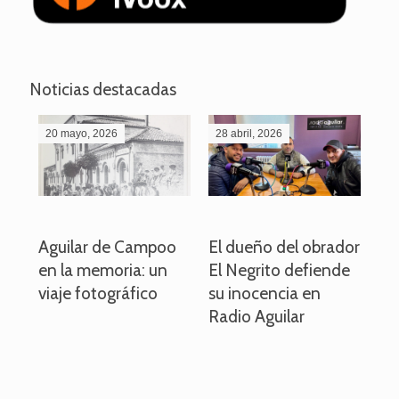
Noticias destacadas
20 mayo, 2026
28 abril, 2026
27
o
Aguilar de Campoo
El dueño del obrador
La
en la memoria: un
El Negrito defiende
el 
viaje fotográfico
su inocencia en
ind
Radio Aguilar
de
ve
pa
po