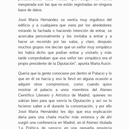
inesperada son las que no están registradas en ninguna
base de datos.
José María Hernández se sentía muy orgulloso del
edificio y a cualquiera que viera por los alrededores
mirando la fachada o haciendo intención de entrar, se
acercaba personalmente y les invitaba a entrar y a
hacer un recorrido por las salas, y claro, después
muchos grupos me decían que un señor muy simpático
les había dicho que podían entrar y visitarlo y más
tarde comprobaban que ese señor tan simpático era el
propio presidente de la Diputación”, apunta Marta Ausín.
Quería que la gente conociese por dentro el Palacio y lo
que en él se hacía y eso le llevó en alguna ocasión a
adquirir otros compromisos, como cuando quiso
mostrar el palacio a unos miembros del Ateneo
Científico Literario y Artístico de Madrid, quienes no
sabían bien para que servía la Diputación y así se lo
hicieron saber a él durante la conversación, y por ello
José María Hernández les dijo que esa explicación
daría para una charla mucho más extensa y de ahí
surgió una conferencia en Madrid, en el Ateneo titulada
‘La Política de servicio en una pequeña provincia