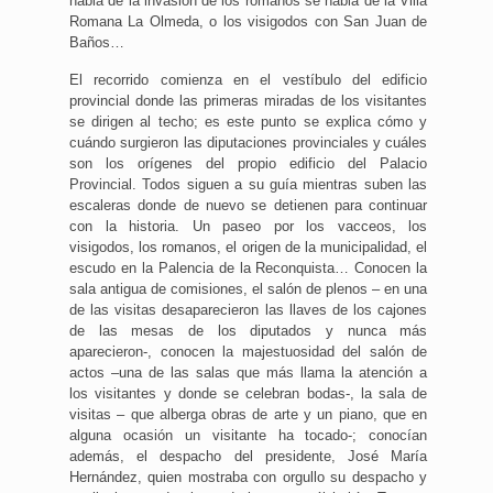
habla de la invasión de los romanos se habla de la Villa
Romana La Olmeda, o los visigodos con San Juan de
Baños…
El recorrido comienza en el vestíbulo del edificio
provincial donde las primeras miradas de los visitantes
se dirigen al techo; es este punto se explica cómo y
cuándo surgieron las diputaciones provinciales y cuáles
son los orígenes del propio edificio del Palacio
Provincial. Todos siguen a su guía mientras suben las
escaleras donde de nuevo se detienen para continuar
con la historia. Un paseo por los vacceos, los
visigodos, los romanos, el origen de la municipalidad, el
escudo en la Palencia de la Reconquista… Conocen la
sala antigua de comisiones, el salón de plenos – en una
de las visitas desaparecieron las llaves de los cajones
de las mesas de los diputados y nunca más
aparecieron-, conocen la majestuosidad del salón de
actos –una de las salas que más llama la atención a
los visitantes y donde se celebran bodas-, la sala de
visitas – que alberga obras de arte y un piano, que en
alguna ocasión un visitante ha tocado-; conocían
además, el despacho del presidente, José María
Hernández, quien mostraba con orgullo su despacho y