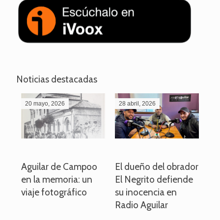
Noticias destacadas
20 mayo, 2026
28 abril, 2026
27
o
Aguilar de Campoo
El dueño del obrador
La
en la memoria: un
El Negrito defiende
el 
viaje fotográfico
su inocencia en
ind
Radio Aguilar
de
ve