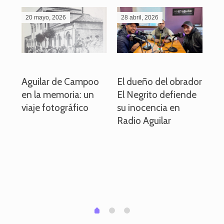
20 mayo, 2026
28 abril, 2026
27
o
Aguilar de Campoo
El dueño del obrador
La
en la memoria: un
El Negrito defiende
el 
viaje fotográfico
su inocencia en
ind
Radio Aguilar
de
ve
pa
po
per
em
1
2
0