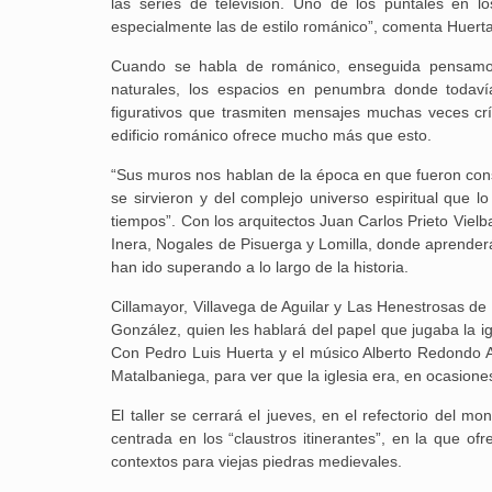
las series de televisión. Uno de los puntales en l
especialmente las de estilo románico”, comenta Huerta
Cuando se habla de románico, enseguida pensamos 
naturales, los espacios en penumbra donde todavía
figurativos que trasmiten mensajes muchas veces crí
edificio románico ofrece mucho más que esto.
“Sus muros nos hablan de la época en que fueron const
se sirvieron y del complejo universo espiritual que lo
tiempos”. Con los arquitectos Juan Carlos Prieto Vielba
Inera, Nogales de Pisuerga y Lomilla, donde aprender
han ido superando a lo largo de la historia.
Cillamayor, Villavega de Aguilar y Las Henestrosas de 
González, quien les hablará del papel que jugaba la ig
Con Pedro Luis Huerta y el músico Alberto Redondo A
Matalbaniega, para ver que la iglesia era, en ocasione
El taller se cerrará el jueves, en el refectorio del m
centrada en los “claustros itinerantes”, en la que o
contextos para viejas piedras medievales.