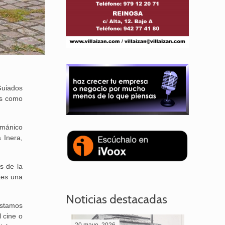
Guiados
es como
ománico
 Inera,
s de la
tes una
Noticias destacadas
estamos
l cine o
20 mayo, 2026
28 abril,