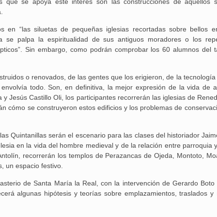
os que se apoya este interés son las construcciones de aquellos s
.
en “las siluetas de pequeñas iglesias recortadas sobre bellos e
 se palpa la espiritualidad de sus antiguos moradores o los repe
pticos”. Sin embargo, como podrán comprobar los 60 alumnos del tal
Aguilar de Cam
ruidos o renovados, de las gentes que los erigieron, de la tecnología
memoria: un via
 envolvía todo. Son, en definitiva, la mejor expresión de la vida de a
 y Jesús Castillo Oli, los participantes recorrerán las iglesias de Rene
án cómo se construyeron estos edificios y los problemas de conservac
las Quintanillas serán el escenario para las clases del historiador Ja
lesia en la vida del hombre medieval y de la relación entre parroquia 
ntolín, recorrerán los templos de Perazancas de Ojeda, Montoto, Mo
s, un espacio festivo.
onasterio de Santa María la Real, con la intervención de Gerardo Boto 
frecerá algunas hipótesis y teorías sobre emplazamientos, traslados y