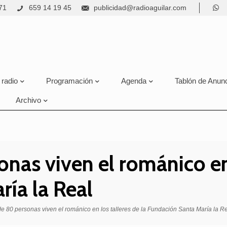
71
659 14 19 45
publicidad@radioaguilar.com
 radio
Programación
Agenda
Tablón de Anun
Archivo
nas viven el románico en 
ía la Real
de 80 personas viven el románico en los talleres de la Fundación Santa María la R