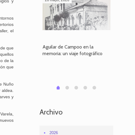
iglos y
ntornos
rtorios
ler, el
poo en la
Aguilar de Campoo en la
El dueño
 de que
je fotográfico
memoria: un viaje fotográfico
defiende
quellos
Aguilar
do de la
ión que
ime Nuño
1
2
3
4
0
y aldea.
arves y
Archivo
Varela,
 nuevos
2026