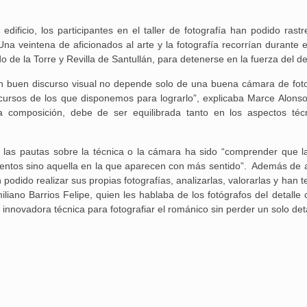
 edificio, los participantes en el taller de fotografía han podido rast
 veintena de aficionados al arte y la fotografía recorrían durante el
de la Torre y Revilla de Santullán, para detenerse en la fuerza del det
n buen discurso visual no depende solo de una buena cámara de foto
cursos de los que disponemos para lograrlo”, explicaba Marce Alonso
la composición, debe de ser equilibrada tanto en los aspectos téc
 de las pautas sobre la técnica o la cámara ha sido “comprender que l
mentos sino aquella en la que aparecen con más sentido”. Además de 
odido realizar sus propias fotografías, analizarlas, valorarlas y han t
iano Barrios Felipe, quien les hablaba de los fotógrafos del detalle 
nnovadora técnica para fotografiar el románico sin perder un solo deta