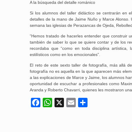
A la búsqueda del detalle románico
Si los alumnos del taller didáctico se centrarán en el
detalles de la mano de Jaime Nuño y Marce Alonso. Una
semana las iglesias de Perazancas de Ojeda, Rebolledo 
“Hemos tratado de hacerles entender que construir u
también de saber lo que se quiere contar y de los re
recordaba que “como en toda disciplina artística, 
estilísticos como en los emocionales”.
El reto de este sexto taller de fotografía, más allá
fotografía no es aquella en la que aparecen más ele
a las explicaciones de Marce y Jaime, los alumnos han p
oportunidad de escuchar a profesionales como Maximil
Aranda y Roberto Chavarri, quienes les mostraron una i
Facebook
WhatsApp
X
Email
Compartir