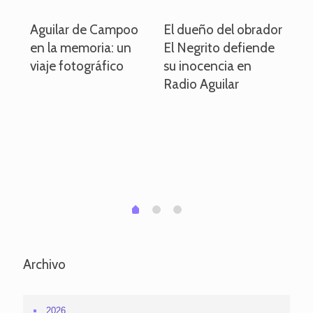
o
Aguilar de Campoo
El dueño del obrador
La
en la memoria: un
El Negrito defiende
el 
viaje fotográfico
su inocencia en
ind
Radio Aguilar
de
ve
pa
po
per
em
1
2
0
Archivo
2026