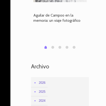
poo en la
Aguilar de Campoo en la
El dueño
je fotográfico
memoria: un viaje fotográfico
defiende
Aguilar
1
2
3
4
0
Archivo
2026
2025
2024