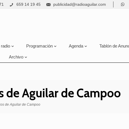
71
659 14 19 45
publicidad@radioaguilar.com
 radio
Programación
Agenda
Tablón de Anun
Archivo
s de Aguilar de Campoo
os de Aguilar de Campoo