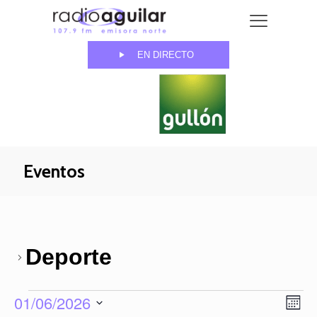
EN DIRECTO
Eventos
Deporte
Eventos
01/06/2026
Naveg
Nav
Mes
de