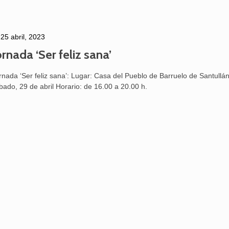
Aguilar de Cam
25 abril, 2023
memoria: un via
ornada ‘Ser feliz sana’
rnada ‘Ser feliz sana’: Lugar: Casa del Pueblo de Barruelo de Santullá
bado, 29 de abril Horario: de 16.00 a 20.00 h.