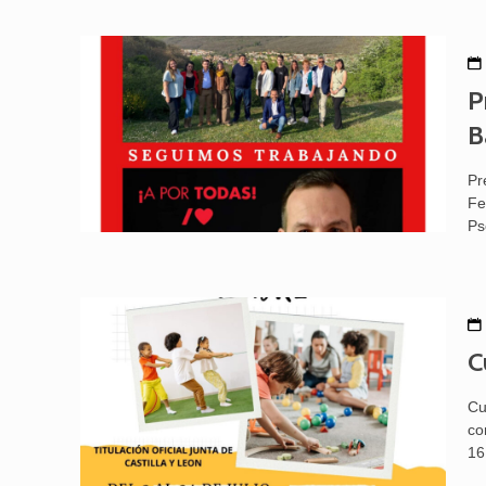
P
B
Pr
Fe
Ps
C
Cu
co
16