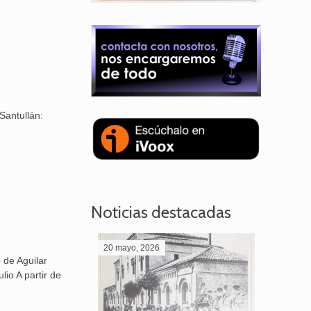
Santullán:
Noticias destacadas
20 mayo, 2026
28 abril,
 de Aguilar
lio A partir de