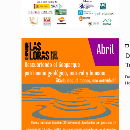
D
T
De
Ho