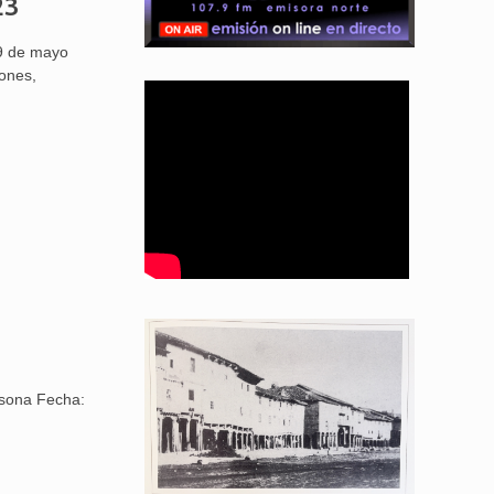
23
9 de mayo
iones,
asona Fecha: