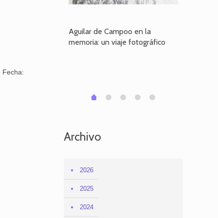
poo en la
Aguilar de Campoo en la
El dueño
je fotográfico
memoria: un viaje fotográfico
defiende
Aguilar
n Fecha:
1
2
3
4
0
Archivo
2026
2025
2024