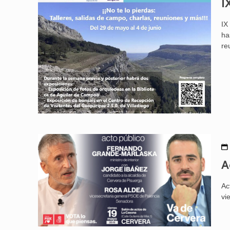
I
IX
ha
re
A
Ac
vi