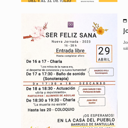
J
Jo
sá