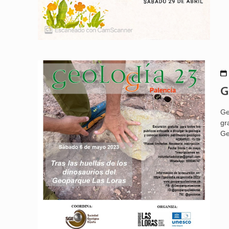
G
Ge
gr
Ge