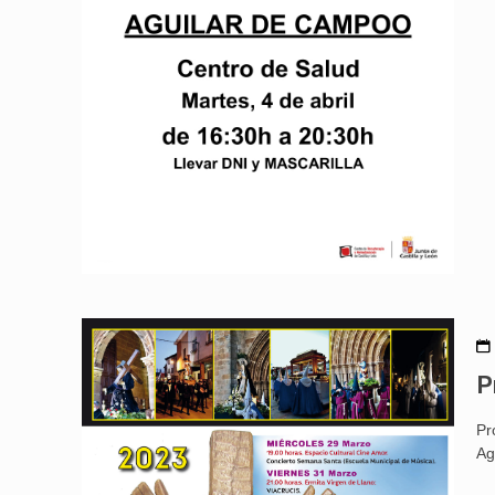
P
Pr
Ag