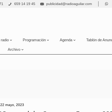
71
659 14 19 45
publicidad@radioaguilar.com
 radio
Programación
Agenda
Tablón de Anun
Archivo
22 mayo, 2023