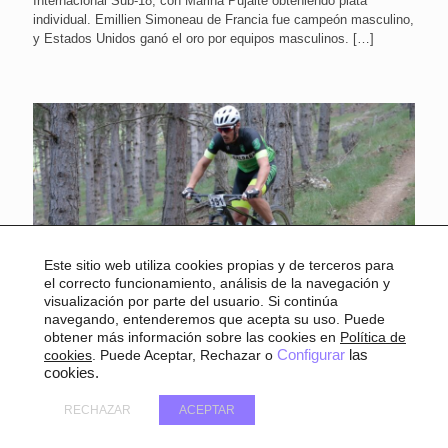
Internacional Sub-18, con Marina Pujalte obteniendo plata
individual. Emillien Simoneau de Francia fue campeón masculino,
y Estados Unidos ganó el oro por equipos masculinos.
[…]
Este sitio web utiliza cookies propias y de terceros para
el correcto funcionamiento, análisis de la navegación y
visualización por parte del usuario. Si continúa
navegando, entenderemos que acepta su uso. Puede
21 junio, 2024
obtener más información sobre las cookies en
Política de
cookies
. Puede Aceptar, Rechazar o
Configurar
las
Este sábado vuelve el Circuito
cookies.
Provincial BTT Diputación de
RECHAZAR
ACEPTAR
Palencia, con la prueba ‘Bucca Ad