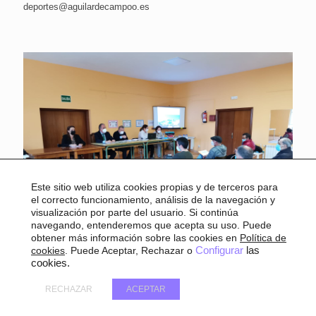
deportes@aguilardecampoo.es
Este sitio web utiliza cookies propias y de terceros para
el correcto funcionamiento, análisis de la navegación y
visualización por parte del usuario. Si continúa
navegando, entenderemos que acepta su uso. Puede
obtener más información sobre las cookies en
Política de
cookies
. Puede Aceptar, Rechazar o
Configurar
las
cookies.
24 marzo, 2021
RECHAZAR
ACEPTAR
La Junta Consultiva de la Reserva