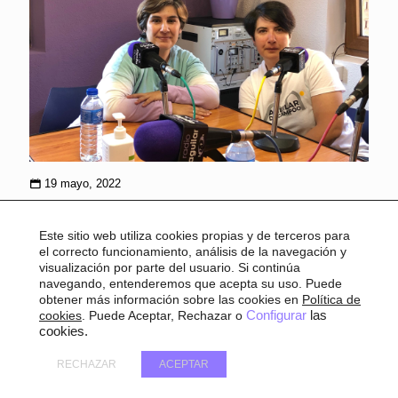
19 mayo, 2022
Balance positivo de los talleres de
Este sitio web utiliza cookies propias y de terceros para
educación sexual impartidos en los
el correcto funcionamiento, análisis de la navegación y
centro educativos de Aguilar de
visualización por parte del usuario. Si continúa
navegando, entenderemos que acepta su uso. Puede
Campoo
obtener más información sobre las cookies en
Política de
cookies
. Puede Aceptar, Rechazar o
Configurar
las
cookies.
Hoy concluyen los talleres de educación sexual que el
Ayuntamiento de Aguilar de Campoo, a través de las concejalías
RECHAZAR
ACEPTAR
de Educación e Igualdad han organizado en los centros escolares
de la localidad. Cuca Álvarez, sexóloga
[…]