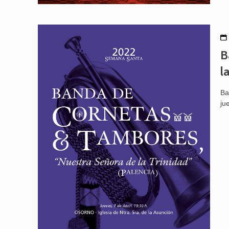
B
l
Ba
ju