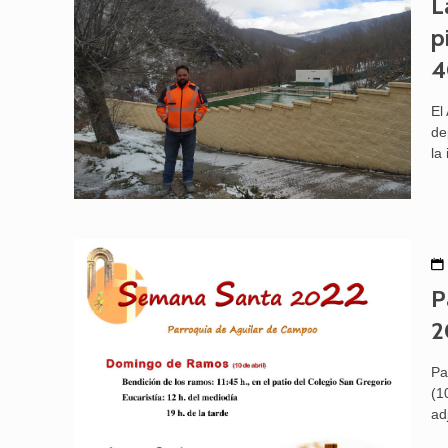
L
p
4
El
de
la
P
2
Pa
(1
ad