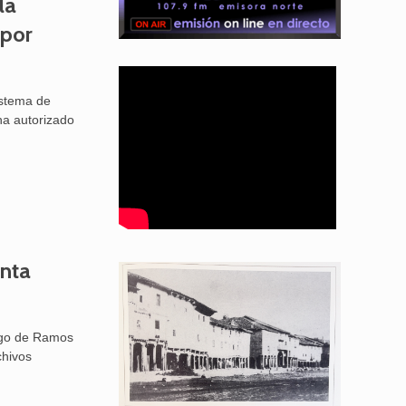
la
 por
istema de
 ha autorizado
nta
ngo de Ramos
chivos