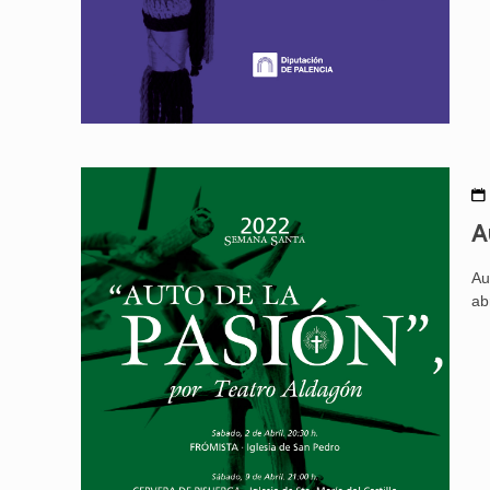
A
Au
ab