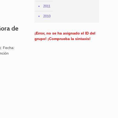
2011
2010
ñora de
¡Error, no se ha asignado el ID del
grupo! ¡Comprueba la sintaxis!
): Fecha:
unción