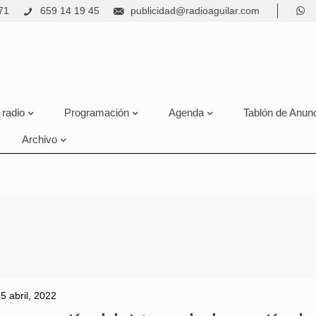
71
659 14 19 45
publicidad@radioaguilar.com
 radio
Programación
Agenda
Tablón de Anun
Archivo
5 abril, 2022