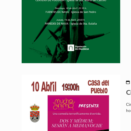
C
Ci
ho