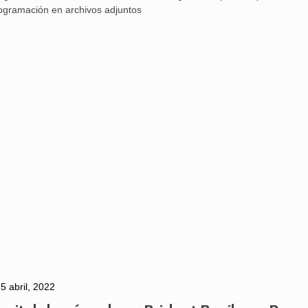
ogramación en archivos adjuntos
Aguilar de Cam
memoria: un via
5 abril, 2022