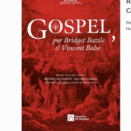
R
C
Re
Ho