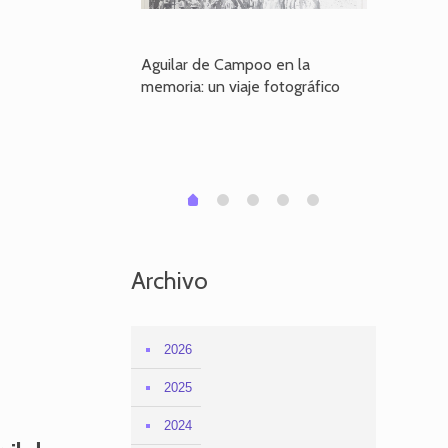
poo en la
Aguilar de Campoo en la
El dueño
je fotográfico
memoria: un viaje fotográfico
defiende
Aguilar
1
2
3
4
0
Archivo
2026
2025
2024