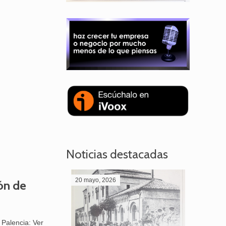
Noticias destacadas
20 mayo, 2026
28 abril,
ón de
Palencia: Ver